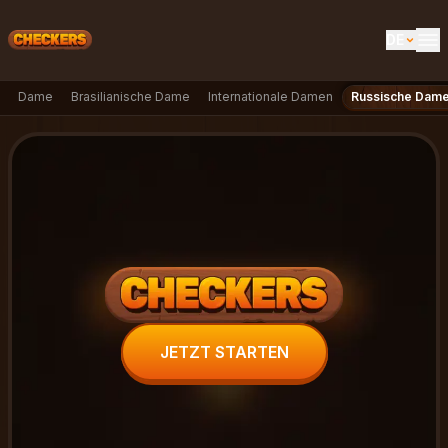
DE
EN
Dame
Brasilianische Dame
Internationale Damen
Russische Dam
UK
DE
ES
FR
IT
PT
RU
JETZT STARTEN
AR