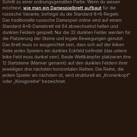
Schritt zu einer ordnungsgemäßen Partie. Wenn du wissen
W
möchtest,
wie man ein Damespielbrett aufbaut
für die
d
russische Variante, befolgst du die Standard-8x8-Regeln.
d
Das traditionelle russische Damespiel online wird auf einem
o
Standard-8x8-Damebrett mit 64 abwechselnd hellen und
S
dunklen Feldern gespielt. Nur die 32 dunklen Felder werden für
s
die Platzierung der Steine und legale Bewegungen genutzt.
Das Brett muss so ausgerichtet sein, dass sich auf der linken
Seite jedes Spielers ein dunkles Eckfeld befindet (das untere
linke Feld muss dunkel sein). Beide Wettkämpfer platzieren ihre
12 Startsteine (Männer genannt) auf den dunklen Feldern ihrer
jeweiligen drei nächsten horizontalen Reihen. Die Reihe, die
jedem Spieler am nächsten ist, wird strukturell als „Kronenkopf“
oder „Königsreihe“ bezeichnet.