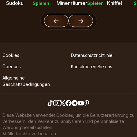
Sudoku
Minenräumer
Kniffel
Spielen
Spielen
S
Cookies
Datenschutzrichtlinie
Über uns
Kontaktieren Sie uns
Allgemeine
Geschäftsbedingungen
Diese Website verwendet Cookies, um die Benutzererfahrung zu
verbessern, den Verkehr zu analysieren und personalisierte
Werbung bereitzustellen.
©
Alle Rechte vorbehalten