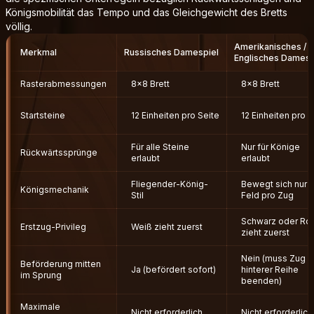
Königsmobilität das Tempo und das Gleichgewicht des Bretts
völlig.
Amerikanisches /
Merkmal
Russisches Damespiel
Englisches Damesp
Rasterabmessungen
8x8 Brett
8x8 Brett
Startsteine
12 Einheiten pro Seite
12 Einheiten pro S
Für alle Steine
Nur für Könige
Rückwärtssprünge
erlaubt
erlaubt
Fliegender-König-
Bewegt sich nur 1
Königsmechanik
Stil
Feld pro Zug
Schwarz oder Rot
Erstzug-Privileg
Weiß zieht zuerst
zieht zuerst
Nein (muss Zug a
Beförderung mitten
Ja (befördert sofort)
hinterer Reihe
im Sprung
beenden)
Maximale
Nicht erforderlich
Nicht erforderlich