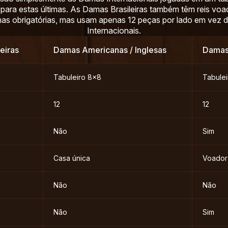
 para estas últimas. As Damas Brasileiras também têm reis voad
as obrigatórias, mas usam apenas 12 peças por lado em vez
Internacionais.
eiras
Damas Americanas / Inglesas
Damas
Tabuleiro 8×8
Tabule
12
12
Não
Sim
Casa única
Voador
Não
Não
Não
Sim