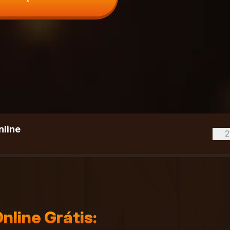
nline
2
nline Grátis: