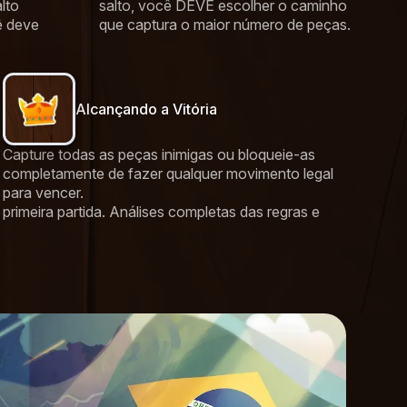
lto
salto, você DEVE escolher o caminho
ê deve
que captura o maior número de peças.
Alcançando a Vitória
Capture todas as peças inimigas ou bloqueie-as
completamente de fazer qualquer movimento legal
para vencer.
rimeira partida. Análises completas das regras e
Reg
Para 
compl