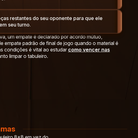
ças restantes do seu oponente para que ele
em seu turno.
tiva, um empate é declarado por acordo mútuo,
 de empate padrão de final de jogo quando o material é
s condições é vital ao estudar
como vencer nas
o limpar o tabuleiro.
Damas
buleiro 8×8 em vez do