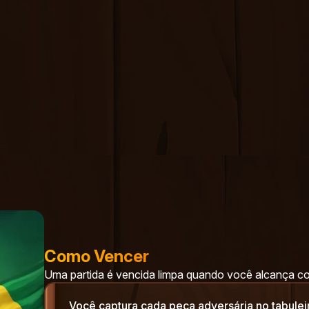
Como Vencer
Uma partida é vencida limpa quando você alcança co
Você captura cada peça adversária no tabulei