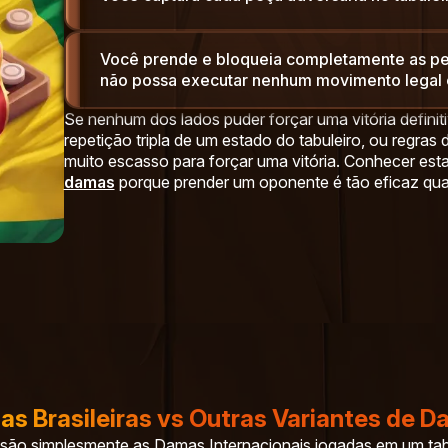
Você prende e bloqueia completamente as pe
não possa executar nenhum movimento legal 
Se nenhum dos lados puder forçar uma vitória defini
repetição tripla de um estado do tabuleiro, ou regras
muito escasso para forçar uma vitória. Conhecer esta
damas
porque prender um oponente é tão eficaz quant
s Brasileiras vs Outras Variantes de 
 são simplesmente as Damas Internacionais jogadas em um ta