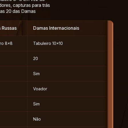
ores, capturas para trás
 das 20 das Damas
 Russas
Damas Internacionais
iro 8×8
Tabuleiro 10×10
20
Sim
Voador
Sim
Não