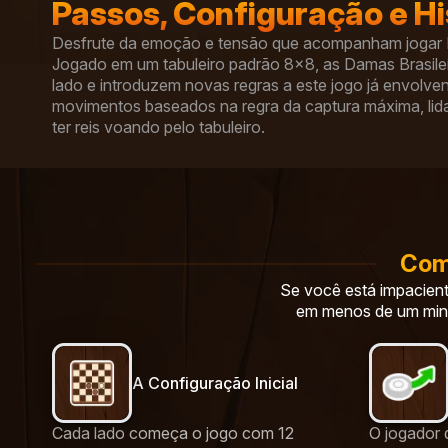
Passos, Configuração e Hi
Desfrute da emoção e tensão que acompanham jogar Da
Jogado em um tabuleiro padrão 8×8, as Damas Brasile
lado e introduzem novas regras a este jogo já envolven
movimentos baseados na regra da captura máxima, lida
ter reis voando pelo tabuleiro.
Como
Se você está impacient
em menos de um mi
A Configuração Inicial
Cada lado começa o jogo com 12
O jogador 