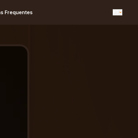
s Frequentes
PT
EN
UK
DE
ES
FR
IT
PT
RU
AR