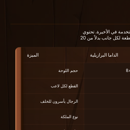
تي تُلعب على لوحة 8×8 بدلاً من 10×10 التقليدية المستخدمة في الأخيرة. تحتوي
الداما البرازيلية أيضًا على ملكات طائرة وأسر خلفي وأسر أقصى إلزامي، لكنها تستخدم فقط 12 قطعة لكل جانب بدلاً من 20
الداما البرازيلية
الميزة
حجم اللوحة
القطع لكل لاعب
الرجال يأسرون للخلف
نوع الملكة