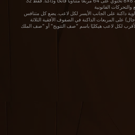
اللعبة التقليدي لوحة داما قياسية 8×8 تحتوي على 64 مربعًا متناوبًا فاتحًا وداكنًا. فقط 32
وية داكنة على الجانب الأيسر لكل لاعب. يضع كل متنافس
 (التي تسمى رجال) على المربعات الداكنة في الصفوف الأفقية الثلاثة