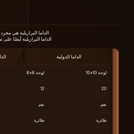
الداما الدولية
الد
لوحة 10×10
لوحة 8×8
12
20
نعم
نعم
طائرة
طائرة