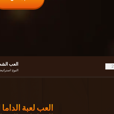
العب الشط
2
النوع:
استراتيج
العب لعبة الداما ال