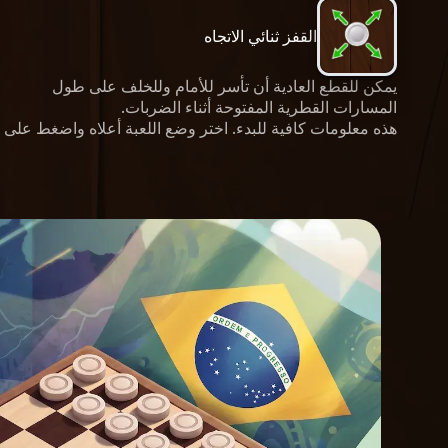
القفز ثنائي الاتجاه
يمكن للقطع العادية أن تأسر للأمام وللخلف على طول
المسارات القطرية المفتوحة أثناء الضربات.
هذه معلومات كافية للبدء. اختر وضع اللعبة أعلاه واضغط على "Play Now" لبدء مباراتك الأولى. تابع القراءة للحصول على تحليل كامل للقواعد والاستراتيجي
هذه
لقطع