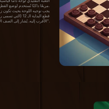
مربعًا داكنًا تُستخدم لوضع القطع والتحركات القانونية.
يجب توجيه اللوحة بحيث تكون زا
قطع البداية الـ 12
الأقرب إليه. يُشار إلى الصف الأقرب لكل لاعب هيكليًا باسم "صف التتويج" أو "صف الملك".