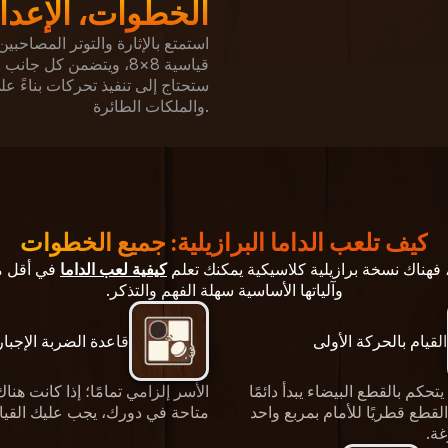
الخطوات، الإعداد،
استمتع بالإثارة والتوتر المصاحبين 
ستحتاج إلى تنفيذ تحركات بناءً ع
والملكات الطائرة.
كيف تلعب الداما البرازيلية: جميع الخطوات
ب، فهناك نسخة برازيلية كلاسيكية يمكنك تعلم
كيفية لعب الداما
في أقل من
وآلياتها الأساسية سهلة الفهم والتذكر.
القيام بالحركة الأولى
قاعدة الضربة الإجبار
تحكم بالقطع البيضاء يبدأ دائمًا
الأسر إلزامي تمامًا؛ إذا كانت هنا
 القطع قطريًا للأمام بمربع واحد
متاحة في دورك، يجب عليك القيام
غة.