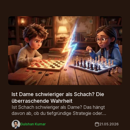
 in wenigen Minuten erlernen. Die Taktik hingegen ist komplex.
Ist Dame schwieriger als Schach? Die
überraschende Wahrheit
Ist Schach schwieriger als Dame? Das hängt
davon ab, ob du tiefgründige Strategie oder
schnelle Taktik bevorzugst – entdecke die
Gulshan Kumar
21.05.2026
wichtigsten Unterschiede, um herauszufinden,