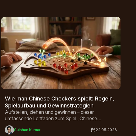
Wie man Chinese Checkers spielt: Regeln,
Spielaufbau und Gewinnstrategien
Aufstellen, ziehen und gewinnen – dieser
umfassende Leitfaden zum Spiel „Chinese
Checkers“ behandelt alle Regeln, Strategien und
Gulshan Kumar
22.05.2026
Varianten für 2 bis 6 Spieler.