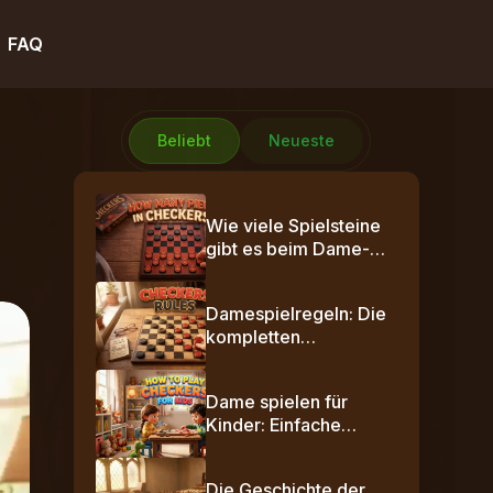
FAQ
Beliebt
Neueste
l
Wie viele Spielsteine
gibt es beim Dame-
Spiel? Anzahl,
Aufstellung und
Damespielregeln: Die
Varianten
kompletten
Spielregeln einfach
erklärt
Dame spielen für
Kinder: Einfache
Schritt-für-Schritt-
Regeln
Die Geschichte der