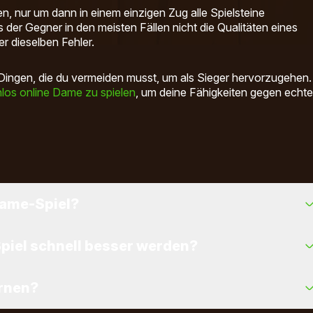
 nur um dann in einem einzigen Zug alle Spielsteine
der Gegner in den meisten Fällen nicht die Qualitäten eines
r dieselben Fehler.
en Dingen, die du vermeiden musst, um als Sieger hervorzugehen.
los online Dame zu spielen
, um deine Fähigkeiten gegen echte
Dame-Spiel?
lsteine ungeschützt zu lassen, wodurch der Gegner sie leicht
iel schnell besser werden?
erzwungene Schläge, verpassen Gelegenheiten für
en. Diese Fehler führen oft zum Verlust von Spielsteinen und
i Züge im Voraus zu denken. Du wirst lernen, die Absichten
ernen?
tgegenzuwirken und nicht auf einfache Tricks hereinzufallen.