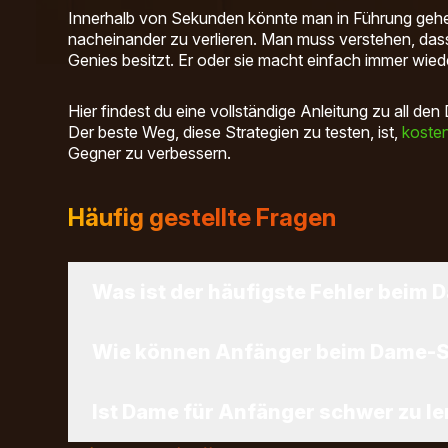
Innerhalb von Sekunden könnte man in Führung gehen,
nacheinander zu verlieren. Man muss verstehen, dass 
Genies besitzt. Er oder sie macht einfach immer wiede
Hier findest du eine vollständige Anleitung zu all d
Der beste Weg, diese Strategien zu testen, ist,
kosten
Gegner zu verbessern.
Häufig gestellte Fragen
Was ist der häufigste Fehler beim 
Der häufigste Fehler beim Dame-Spiel ist es, Spie
Wie können Anfänger beim Dame-Sp
schlagen kann. Viele Anfänger ignorieren zudem 
Mehrfachsprünge oder versäumen es, vorauszuplan
Es gibt keinen schnelleren Weg, als zu lernen, zwe
der Kontrolle über das Brett.
Ist Dame für Anfänger schwer zu l
deiner Gegner zu durchschauen, um ihren Zügen en