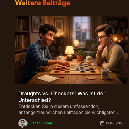
Die Spielregeln sind recht einfach und lassen sich
Weitere Beiträge
Draughts vs. Checkers: Was ist der
Unterschied?
Entdecken Sie in diesem umfassenden,
anfängerfreundlichen Leitfaden die wichtigsten
Unterschiede zwischen „Draughts“ und
Gulshan Kumar
06.06.2026
„Checkers“, darunter Regeln, Brettgrößen,